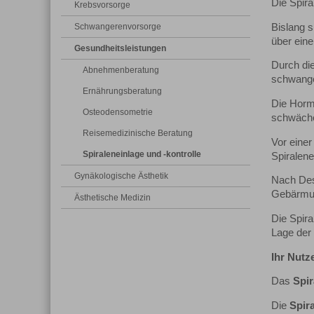
Die Spira
Krebsvorsorge
Schwangerenvorsorge
Bislang s
über ein
Gesundheitsleistungen
Durch die
Abnehmenberatung
schwanger
Ernährungsberatung
Die Horm
Osteodensometrie
schwächer
Reisemedizinische Beratung
Vor eine
Spiraleneinlage und -kontrolle
Spiralene
Gynäkologische Ästhetik
Nach Des
Gebärmutt
Ästhetische Medizin
Die Spira
Lage der 
Ihr Nutz
Das
Spir
Die
Spir