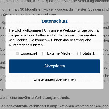
le (Intrauterinpessar, IUP, IUD) ist eine reversible Verhütungsmethod
ind mehr als 30 Modelle entwickelt worden, die meisten Spiralen sin
en Zeitraum von 3-5 Jahren wirksam.
Datenschutz
 Spirale wird die Befruchtung und/oder das Einnisten einer befruchtet
schaftsverhütende Wirkung beginnt mit Einlage der Spirale und ende
Herzlich willkommen! Um unsere Website für Sie optimal
zu gestalten und fortlaufend zu verbessern, verwenden
onspirale hat eine höhere Wirksamkeit als die Kupferspirale, außer
wir Cookies. So können wir Ihnen das bestmögliche
 oder bleibt ganz aus, was von vielen Frauen als positiv empfunden
Nutzererlebnis bieten.
r Spiraleneinlage müssen eine Schwangerschaft und Scheideninfekt
Essenziell
Externe Medien
Statistik
inlage zu verhindern, verordnet der Gynäkologe Medikamente, die de
infektion der Scheide wird die Länge der Gebärmutterhöhle mit eine
Akzeptieren
erhöhle eingeschoben, der Faden gekürzt und die Lage mit Ultrascha
lenlagekontrolle ist eine notwendige Maßnahme, um die Sicherheit be
Einstellungen übernehmen
Spirale sollte nach 14 Tagen und anschließend in halbjährlichen Abstä
en
ale
ist eine
bewährte Verhütungsmethode
.
alenlagekontrolle verhindert Komplikationen
während der Anwendu