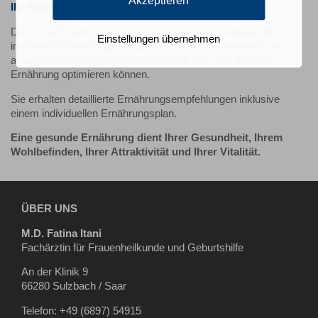
Akzeptieren
Ihr Nutzen
Durch die Ernährungsanalyse erfahren Sie, in wieweit Ihre
Einstellungen übernehmen
individuelle Ernährungssituation von den Erkenntnissen der
aktuellen Ernährungsmedizin abweicht bzw. wie Sie Ihre
Ernährung optimieren können.
Sie erhalten detaillierte Ernährungsempfehlungen inklusive
einem individuellen Ernährungsplan.
Eine gesunde Ernährung dient Ihrer Gesundheit, Ihrem
Wohlbefinden, Ihrer Attraktivität und Ihrer Vitalität.
ÜBER UNS
M.D. Fatina Itani
Fachärztin für Frauenheilkunde und Geburtshilfe
An der Klinik 9
66280 Sulzbach / Saar
Telefon: +49 (6897) 54915