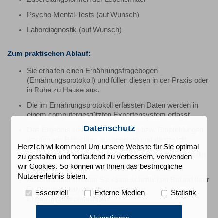
Psycho-Mental-Tests (auf Wunsch)
Labordiagnostik (auf Wunsch)
Zum praktischen Ablauf:
Sie erhalten einen Ernährungsfragebogen
(Ernährungsprotokoll) und füllen diesen in der Praxis oder
in Ruhe zu Hause aus.
Die im Ernährungsprotokoll erfassten Daten werden in
einem computergestützten Expertensystem erfasst.
Datenschutz
Das Ergebnis sowie die Beurteilung bzw. Empfehlungen
werden am Bildschirm ausgegeben und dargestellt.
Herzlich willkommen! Um unsere Website für Sie optimal
Sie erhalten eine individuelle Ernährungsberatung auf der
zu gestalten und fortlaufend zu verbessern, verwenden
Grundlage der Ernährungsanalyse.
wir Cookies. So können wir Ihnen das bestmögliche
Nutzererlebnis bieten.
Abschließend erhalten Sie einen schriftlichen Befund Ihrer
Ernährungsanalyse sowie individuelle
Essenziell
Externe Medien
Statistik
Ernährungsempfehlungen